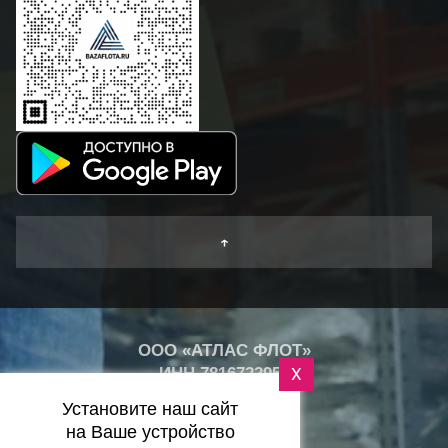
↑
ООО «АТЛАС ФЛОТ»
ИНН
7816722959
X
+
26
Установите наш сайт
°
C
на Ваше устройство