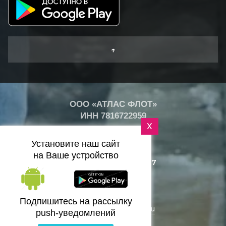
↑
ООО «АТЛАС ФЛОТ»
ИНН
7816722959
X
+
24
°
Установите наш сайт
C
на Ваше устройство
+7 (812) 418-25-77
Санкт-Петербург
Подпишитесь на рассылку
zakaz@bazaflota.ru
push-уведомлений