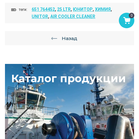
651 764452
,
25 LTR
,
ЮНИТОР
,
ХИМИЯ
,
теги:
0
UNITOR
,
AIR COOLER CLEANER
Назад
Каталог продукции