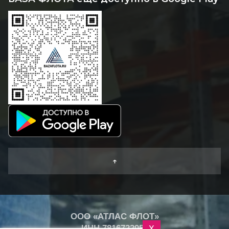
↑
ООО «АТЛАС ФЛОТ»
ИНН
7816722959
X