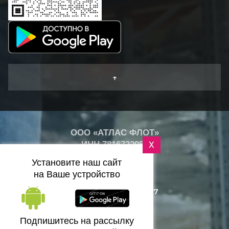
↑
ООО «АТЛАС ФЛОТ»
X
ИНН
7816722959
+
21
Установите наш сайт
°
на Ваше устройство
C
+7 (812) 418-25-77
Санкт-Петербург
Подпишитесь на рассылку