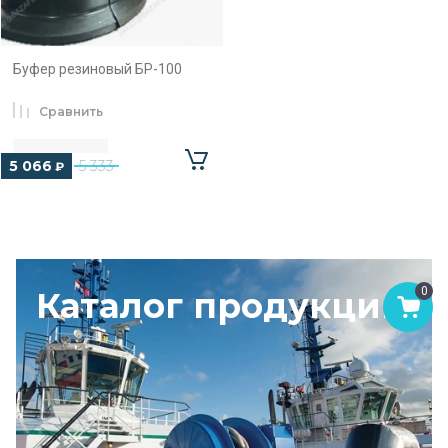
Буфер резиновый БР-100
Сравнить
5 066
5 333
₽
0
Каталог продукции