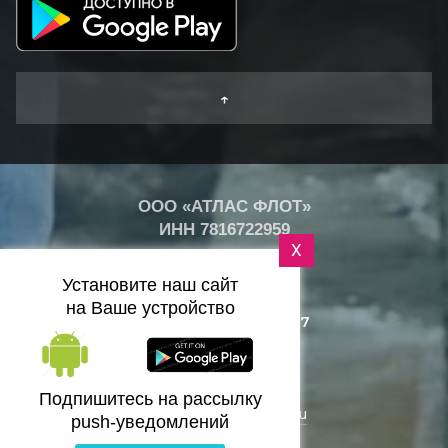
↑
ООО «АТЛАС ФЛОТ»
ИНН
7816722959
X
+
20
°
Установите наш сайт
C
на Ваше устройство
+7 (812) 418-25-77
Санкт-Петербург
Подпишитесь на рассылку
zakaz@bazaflota.ru
push-уведомлений