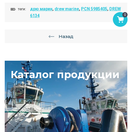
дрю марин
,
drew marine
,
PCN 5985405
,
DREW
теги:
0
6134
Назад
Каталог продукции