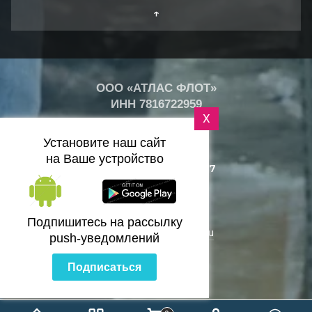
↑
ООО «АТЛАС ФЛОТ»
ИНН
7816722959
X
+
24
°
Установите наш сайт
C
на Ваше устройство
+7 (812) 418-25-77
Санкт-Петербург
Подпишитесь на рассылку
zakaz@bazaflota.ru
push-уведомлений
Подписаться