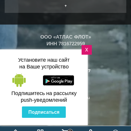
↑
ООО «АТЛАС ФЛОТ»
ИНН
7816722959
X
+
21
°
Установите наш сайт
C
на Ваше устройство
+7 (812) 418-25-77
Санкт-Петербург
Подпишитесь на рассылку
zakaz@bazaflota.ru
push-уведомлений
Подписаться