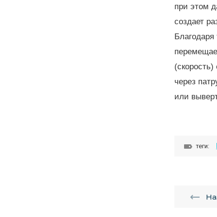
при этом д
создает ра
Благодаря
перемещает
(скорость)
через патр
или выверт
теги:
На