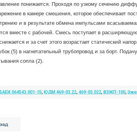
авление понижается. Проходя по узкому сечению диффуз
зрежение в камере смешения, которое обеспечивает пос
 трению и в результате обмена импульсами всасываема
ся вместе с рабочей. Смесь поступает в расширяющуюс
 снижается и за счет этого возрастает статический нап
убок (5) в нагнетательный трубопровод и за борт. Пода
ывания сопла (2).
БАЕИ.064543.001-15
,
ЮДМ 469-03.22
,
469-03.022
,
ВЭЖП-100
,
Эже
зад