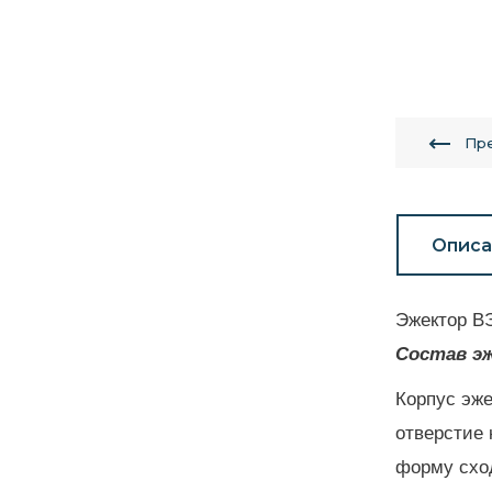
Пр
Описа
Эжектор ВЭ
Состав э
Корпус эже
отверстие 
форму сход