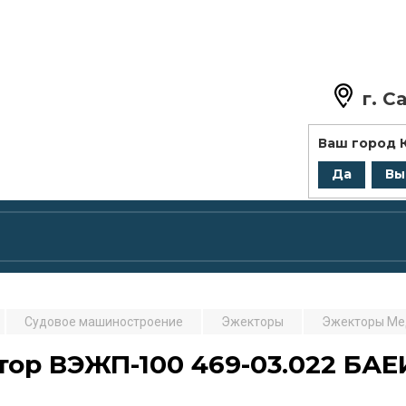
г.
Са
+7 (8
Ваш город
zakaz@
Да
Вы
Судовое машиностроение
Эжекторы
Эжекторы Ме
ор ВЭЖП-100 469-03.022 БАЕИ