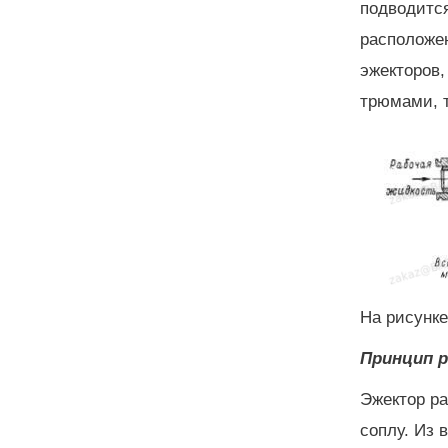
подводится
расположен
эжекторов,
трюмами, 
На рисунк
Принцип 
Эжектор ра
соплу. Из 