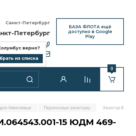
Санкт-Петербург
БАЗА ФЛОТА ещё
доступно в Google
нкт-Петербург
Play
12) 418-25-77
Колумбус
верно?
bazaflota.ru
брать из списка
0
дно-Никелевые
Переносные эжекторы
Эжектор ВЭЖП-
.064543.001-15 ЮДМ 469-