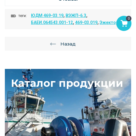
ЮДМ 469-03.19
,
ВЭЖП-6.3
,
теги:
0
БАЕИ.064543.001-12
,
469-03.019
,
Эжектор
Назад
Каталог продукции