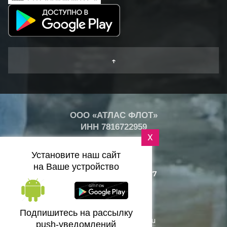
↑
ООО «АТЛАС ФЛОТ»
ИНН
7816722959
X
+
21
°
Установите наш сайт
C
на Ваше устройство
+7 (812) 418-25-77
Санкт-Петербург
Подпишитесь на рассылку
zakaz@bazaflota.ru
push-уведомлений