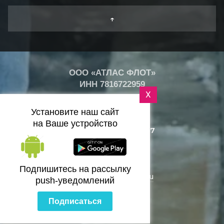
↑
ООО «АТЛАС ФЛОТ»
ИНН
7816722959
X
+
25
°
Установите наш сайт
C
на Ваше устройство
+7 (812) 418-25-77
Санкт-Петербург
Подпишитесь на рассылку
zakaz@bazaflota.ru
push-уведомлений
Подписаться