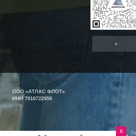
↑
ООО «АТЛАС ФЛОТ»
ИНН
7816722959
+
19
°
C
X
Са
+7 (812) 418-25-77