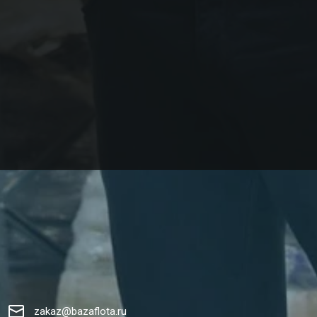
zakaz@bazaflota.ru