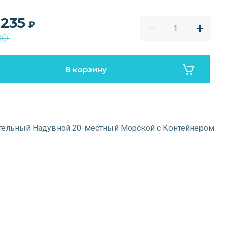
 235
₽
00
В корзину
тельный Надувной 20-местный Морской с Контейнером