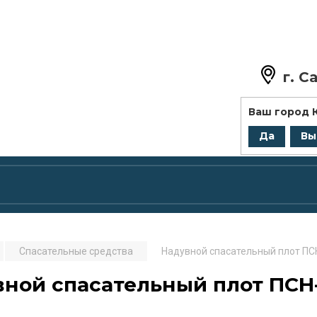
г.
Са
+7 (8
Ваш город
zakaz@
Да
Вы
Спасательные средства
Надувной спасательный плот П
вной спасательный плот ПСН