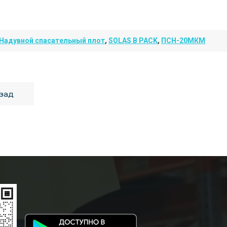
Надувной спасательный плот
,
SOLAS B PACK
,
ПСН-20МКМ
зад