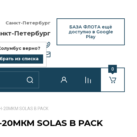
Санкт-Петербург
БАЗА ФЛОТА ещё
доступно в Google
нкт-Петербург
Play
12) 418-25-77
Колумбус
верно?
bazaflota.ru
брать из списка
0
СН-20МКМ SOLAS B PACK
-20МКМ SOLAS B PACK