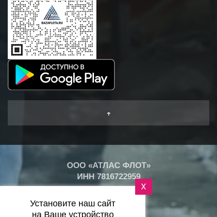
↑
ООО «АТЛАС ФЛОТ»
ИНН
7816722959
X
+
19
°
Установите наш сайт
C
на Ваше устройство