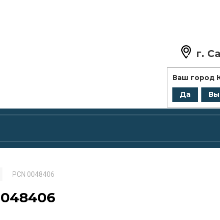
г.
Са
+7 (8
Ваш город
zakaz@
Да
Вы
PCN 0048406
0048406