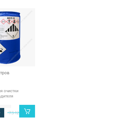
итров
я очистки
адителя
73 125
₽