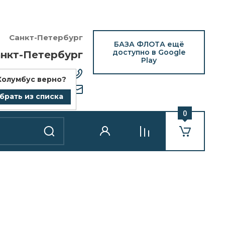
Санкт-Петербург
БАЗА ФЛОТА ещё
доступно в Google
нкт-Петербург
Play
12) 418-25-77
Колумбус
верно?
bazaflota.ru
брать из списка
0