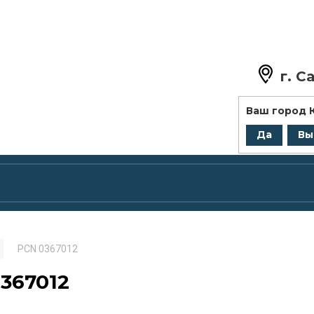
г.
Са
+7 (8
Ваш город
zakaz@
Да
Вы
PCN 0367012
367012