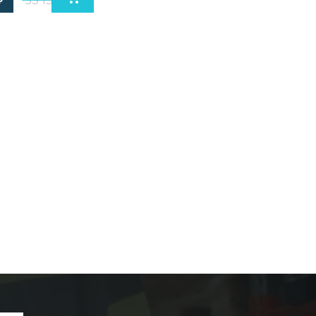
53 130
₽