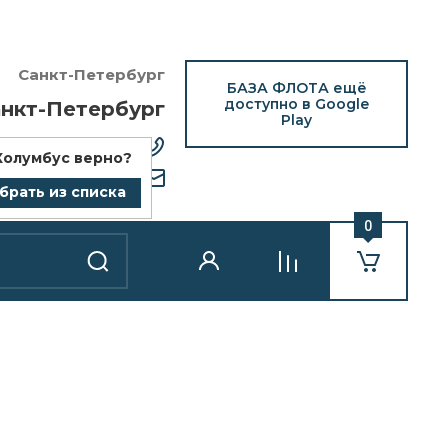
Санкт-Петербург
БАЗА ФЛОТА ещё
доступно в Google
нкт-Петербург
Play
12) 418-25-77
Колумбус
верно?
bazaflota.ru
брать из списка
0