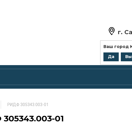
г.
Са
+7 (8
Ваш город
zakaz@
Да
Вы
РИДФ 305343.003-01
305343.003-01