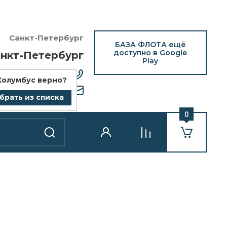
Санкт-Петербург
БАЗА ФЛОТА ещё
доступно в Google
нкт-Петербург
Play
12) 418-25-77
Колумбус
верно?
bazaflota.ru
брать из списка
0