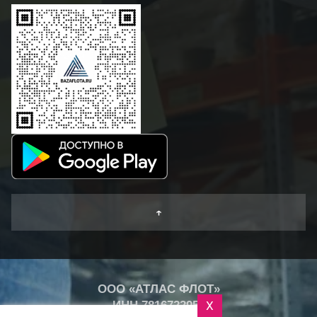
↑
ООО «АТЛАС ФЛОТ»
ИНН
7816722959
X