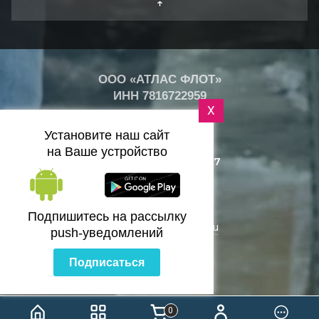
↑
ООО «АТЛАС ФЛОТ»
ИНН
7816722959
X
+
20
°
Установите наш сайт
C
на Ваше устройство
+7 (812) 418-25-77
Санкт-Петербург
Подпишитесь на рассылку
zakaz@bazaflota.ru
push-уведомлений
Подписаться
0