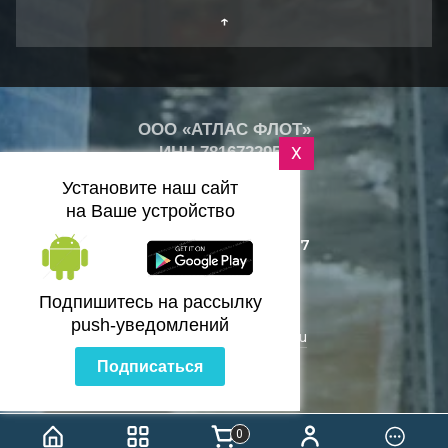
↑
ООО «АТЛАС ФЛОТ»
ИНН
7816722959
X
+
25
Установите наш сайт
°
C
на Ваше устройство
+7 (812) 418-25-77
Санкт-Петербург
Подпишитесь на рассылку
push-уведомлений
zakaz@bazaflota.ru
Подписаться
0