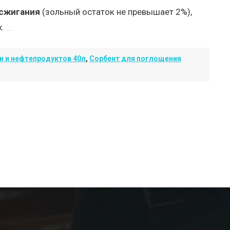
сжигания
(зольный остаток не превышает 2%),
х.
и и нефтепродуктов 40л
,
Сорбент для поглощения