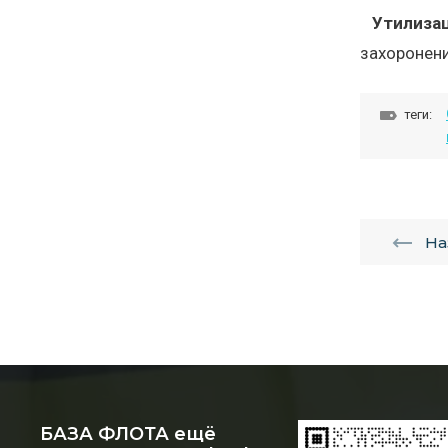
Утилиза
захоронени
теги:
На
БАЗА ФЛОТА ещё