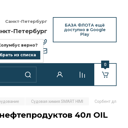
Санкт-Петербург
БАЗА ФЛОТА ещё
доступно в Google
нкт-Петербург
Play
12) 418-25-77
Колумбус
верно?
bazaflota.ru
брать из списка
0
рудование
Судовая химия SMART HIMI
Сорбент для погл
нефтепродуктов 40л OIL