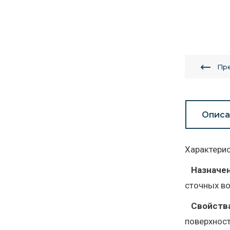
Пр
Описа
Характерис
Назначе
сточных во
Свойств
поверхност