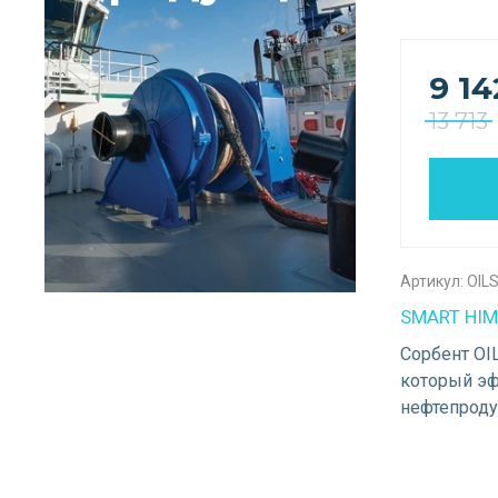
9 14
13 713
Артикул:
OIL
SMART HIM
Сорбент OIL
который эф
нефтепроду