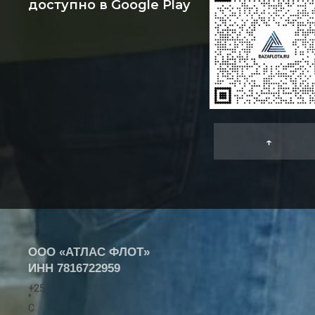
доступно в Google Play
↑
ООО «АТЛАС ФЛОТ»
ИНН
7816722959
+
25
°
C