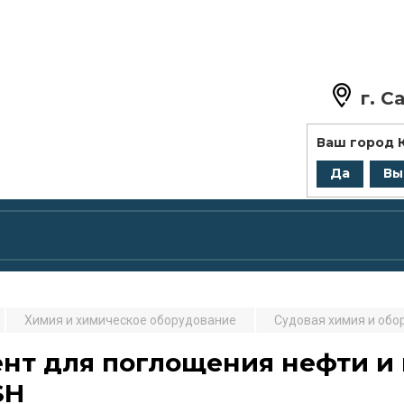
г.
Са
+7 (8
Ваш город
zakaz@
Да
Вы
Химия и химическое оборудование
Судовая химия и обо
нт для поглощения нефти и 
SH