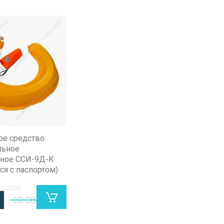
ое средство
льное
нное ССИ-9Д-К
ся с паспортом)
20 088