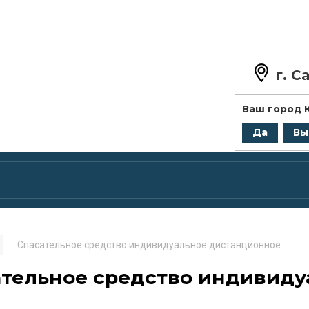
г.
Са
+7 (8
Ваш город
zakaz@
Да
Вы
Спасательное средство индивидуальное дистанционное
ательное средство индивиду