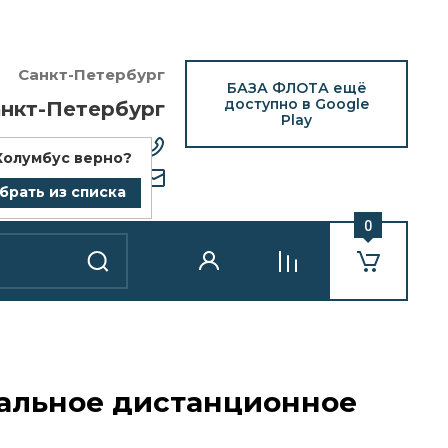
Санкт-Петербург
БАЗА ФЛОТА ещё
доступно в Google
нкт-Петербург
Play
12) 418-25-77
Колумбус
верно?
bazaflota.ru
брать из списка
0
альное дистанционное