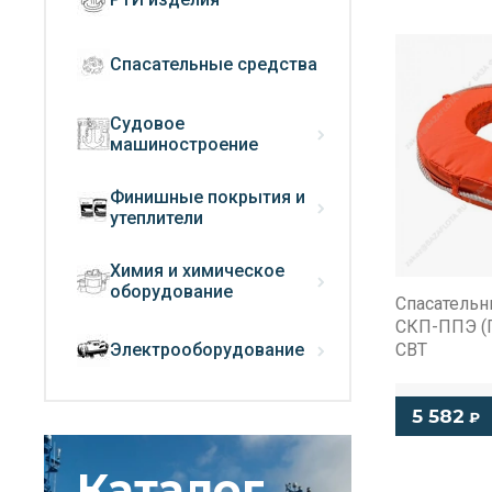
Спасательные средства
Судовое
машиностроение
Финишные покрытия и
утеплители
Химия и химическое
оборудование
Спасательн
СКП-ППЭ (Г
Электрооборудование
СВТ
5 582
₽
Каталог