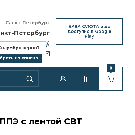
Санкт-Петербург
БАЗА ФЛОТА ещё
доступно в Google
нкт-Петербург
Play
12) 418-25-77
Колумбус
верно?
bazaflota.ru
брать из списка
0
-ППЭ с лентой СВТ