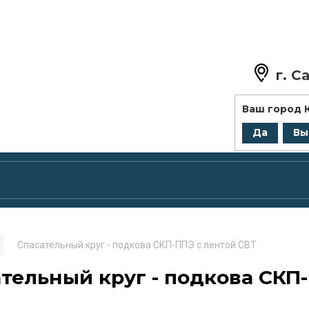
г.
Са
+7 (8
Ваш город
zakaz@
Да
Вы
Спасательный круг - подкова СКП-ППЭ с лентой СВТ
тельный круг - подкова СКП