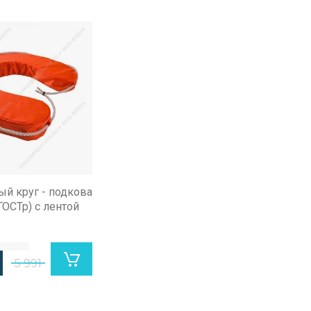
ый круг - подкова
ОСТр) с лентой
5 991