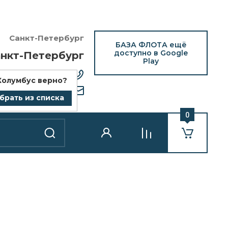
Санкт-Петербург
БАЗА ФЛОТА ещё
доступно в Google
нкт-Петербург
Play
12) 418-25-77
Колумбус
верно?
bazaflota.ru
брать из списка
0