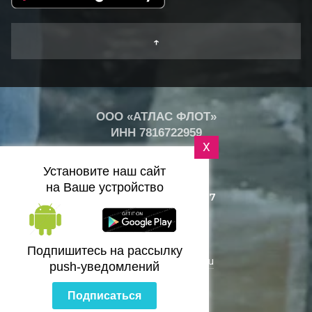
↑
ООО «АТЛАС ФЛОТ»
ИНН
7816722959
X
+
26
°
Установите наш сайт
C
на Ваше устройство
+7 (812) 418-25-77
Санкт-Петербург
Подпишитесь на рассылку
zakaz@bazaflota.ru
push-уведомлений
Подписаться