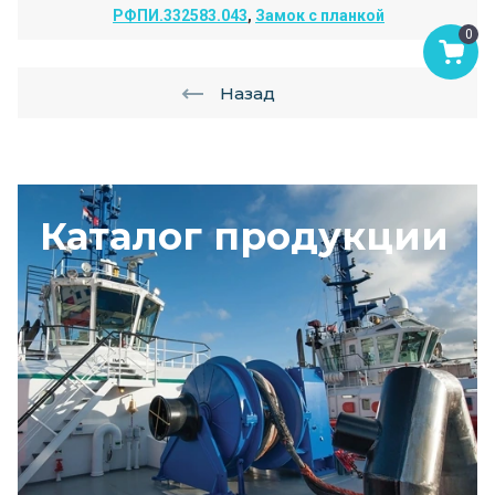
РФПИ.332583.043
,
Замок с планкой
0
Назад
Каталог продукции