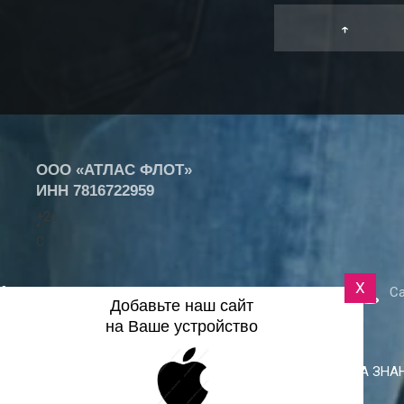
↑
ООО «АТЛАС ФЛОТ»
ИНН
7816722959
+
24
°
C
X
Са
+7 (812) 418-25-77
Добавьте наш сайт
на Ваше устройство
Контакты
Поставщикам
Реквизиты
БАЗА ЗНА