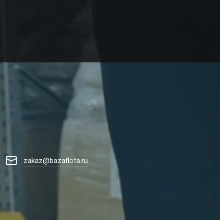
zakaz@bazaflota.ru