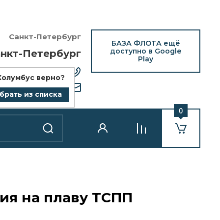
Санкт-Петербург
БАЗА ФЛОТА ещё
доступно в Google
нкт-Петербург
Play
12) 418-25-77
Колумбус
верно?
bazaflota.ru
брать из списка
0
ия на плаву ТСПП